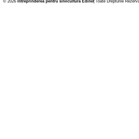
© 2026
Întreprinderea pentru silvicultură Edineț
Toate Drepturile Rezerv