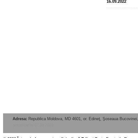
16.09.2022
Adresa:
Republica Moldova, MD 4601, or. Edineţ, Şoseaua Bucovinei,
actualizat la: 07.08.2026