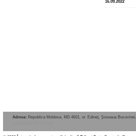
16.09.2022
Adresa:
Republica Moldova, MD 4601, or. Edineţ, Şoseaua Bucovinei,
actualizat la: 06.08.2026