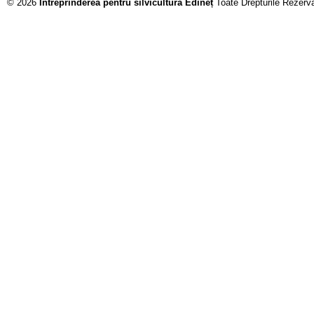
© 2026
Întreprinderea pentru silvicultură Edineț
Toate Drepturile Rezerv