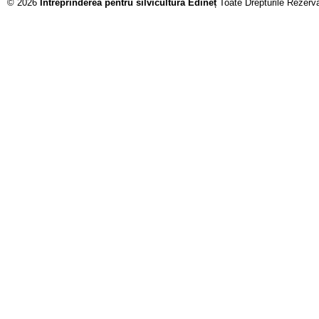
© 2026
Întreprinderea pentru silvicultură Edineț
Toate Drepturile Rezerv