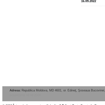
16.09.2022
Adresa:
Republica Moldova, MD 4601, or. Edineţ, Şoseaua Bucovinei,
actualizat la: 06.08.2026