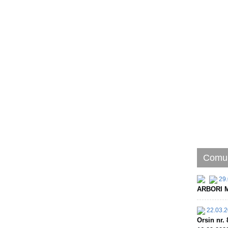
Comun
29.
ARBORI M
22.03.
Orsin nr