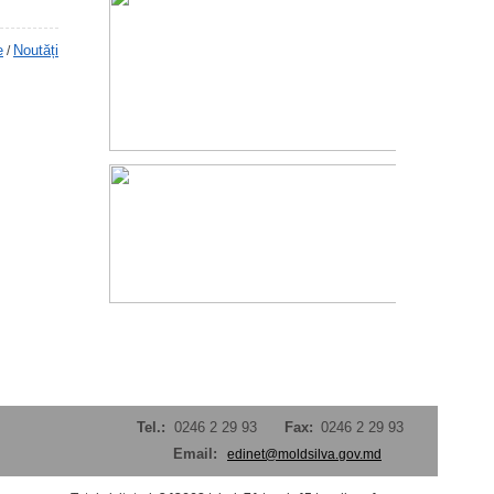
e
Noutăți
/
Tel.:
0246 2 29 93
Fax:
0246 2 29 93
Email:
edinet@moldsilva.gov.md