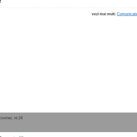
2
Comunicat
vezi mai mult:
ovinei, nr.24