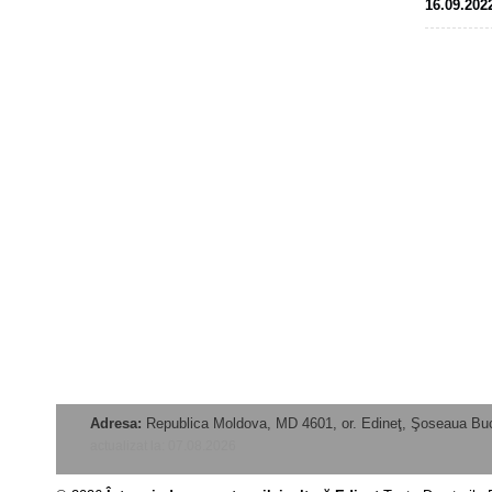
16.09.202
Adresa:
Republica Moldova, MD 4601, or. Edineţ, Şoseaua Buc
actualizat la: 07.08.2026