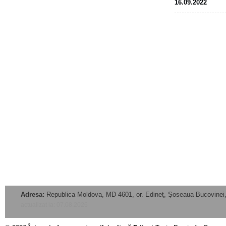
16.09.2022
Adresa:
Republica Moldova, MD 4601, or. Edineţ, Şoseaua Bucovinei,
actualizat la: 07.08.2026