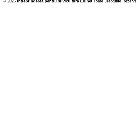
© 2026
Întreprinderea pentru silvicultură Edineț
Toate Drepturile Rezerv