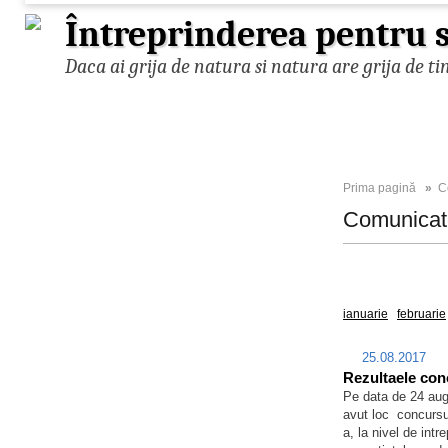
Întreprinderea pentru s
Daca ai grija de natura si natura are grija de ti
Prima pagină
»
C
Comunica
Toate
2025
ianuarie
februarie
25.08.2017
Rezultaele con
Pe data de 24 augu
avut loc concursul
a, la nivel de int