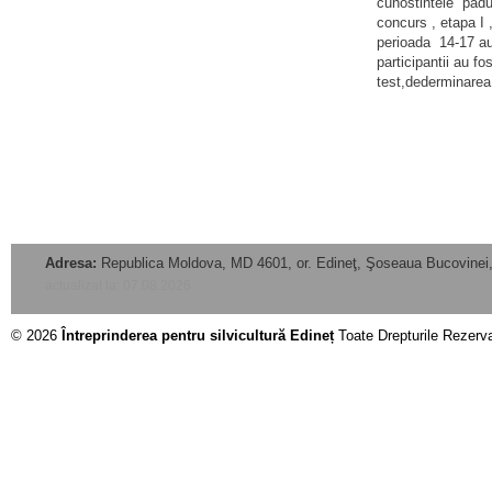
cunostintele padura
concurs , etapa I ,
perioada 14-17 au
participantii au fos
test,dederminarea 
Adresa:
Republica Moldova, MD 4601, or. Edineţ, Şoseaua Bucovinei,
actualizat la: 07.08.2026
© 2026
Întreprinderea pentru silvicultură Edineț
Toate Drepturile Rezerv