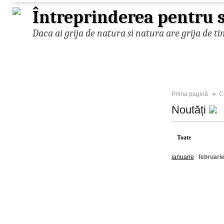
Întreprinderea pentru s
Daca ai grija de natura si natura are grija de ti
Prima pagină
»
C
Noutăți
Toate
2023
ianuarie
februari