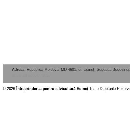
Adresa:
Republica Moldova, MD 4601, or. Edineţ, Şoseaua Bucovinei,
actualizat la: 06.08.2026
© 2026
Întreprinderea pentru silvicultură Edineț
Toate Drepturile Rezerv