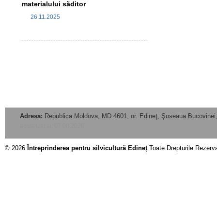
materialului săditor
26.11.2025
Adresa:
Republica Moldova, MD 4601, or. Edineţ, Şoseaua Bucovinei,
actualizat la: 07.08.2026
© 2026
Întreprinderea pentru silvicultură Edineț
Toate Drepturile Rezerv