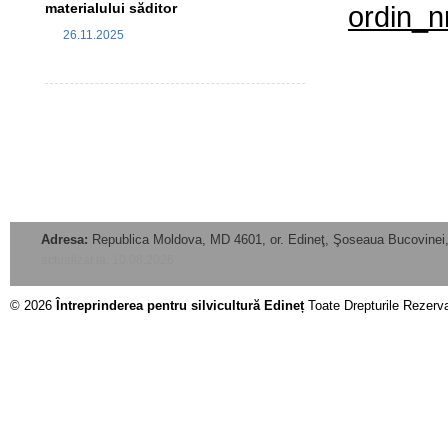
materialului săditor
ordin_n
26.11.2025
Adresa:
Republica Moldova, MD 4601, or. Edineţ, Şoseaua Bucovinei,
actualizat la: 10.08.2026
© 2026
Întreprinderea pentru silvicultură Edineț
Toate Drepturile Rezerv