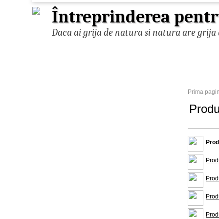
Întreprinderea pentr
Daca ai grija de natura si natura are grija 
Prima pagi
Produ
Prod
Prod
Prod
Prod
Prod