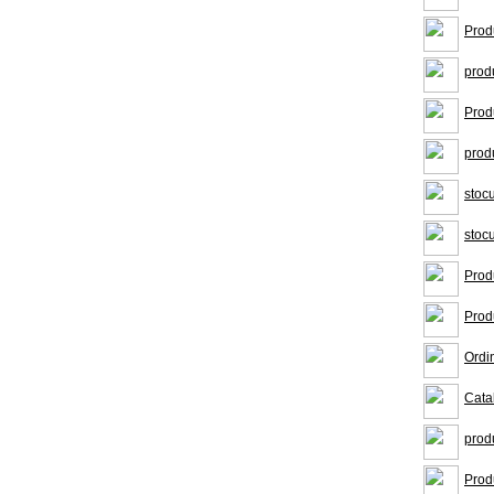
Prod
prod
Prod
prod
stoc
stoc
Prod
Prod
Ordin
Cata
prod
Prod